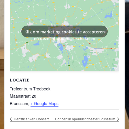
Klik om marketing cookies te accepteren
en deze inhoud in te schakelen
LOCATIE
Trefcentrum Treebeek
Maanstraat 20
Brunssum
,
+ Google Maps
Herfstklanken Concert
Concert in openluchttheater Brunssum