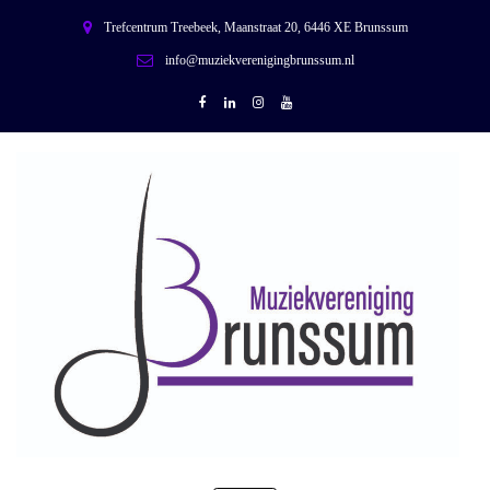
Trefcentrum Treebeek, Maanstraat 20, 6446 XE Brunssum
info@muziekverenigingbrunssum.nl