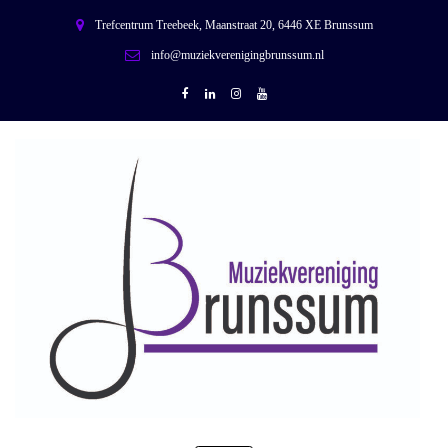
Trefcentrum Treebeek, Maanstraat 20, 6446 XE Brunssum
info@muziekverenigingbrunssum.nl