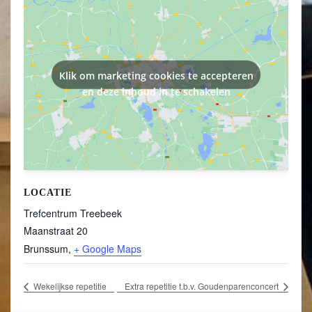
Klik om marketing cookies te accepteren
en deze inhoud in te schakelen
LOCATIE
Trefcentrum Treebeek
Maanstraat 20
Brunssum
,
+ Google Maps
Wekelijkse repetitie
Extra repetitie t.b.v. Goudenparenconcert