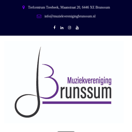
Trefcentrum Treebeek, Maanstraat 20, 6446 XE Brunssum
info@muziekverenigingbrunssum.nl