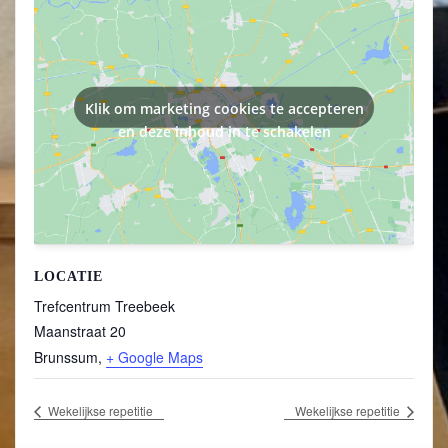
Klik om marketing cookies te accepteren
en deze inhoud in te schakelen
LOCATIE
Trefcentrum Treebeek
Maanstraat 20
Brunssum
,
+ Google Maps
Wekelijkse repetitie
Wekelijkse repetitie