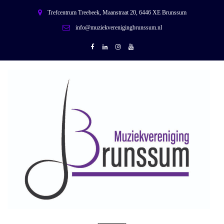
Trefcentrum Treebeek, Maanstraat 20, 6446 XE Brunssum
info@muziekverenigingbrunssum.nl