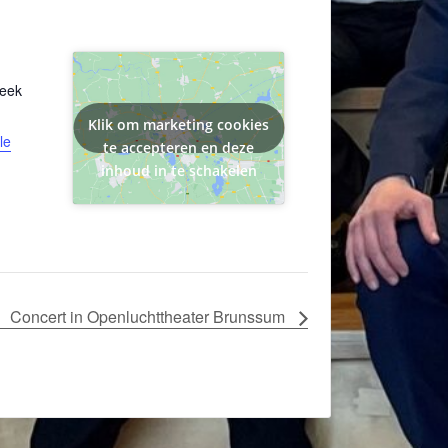
beek
Klik om marketing cookies
le
te accepteren en deze
inhoud in te schakelen
Concert in Openluchttheater Brunssum