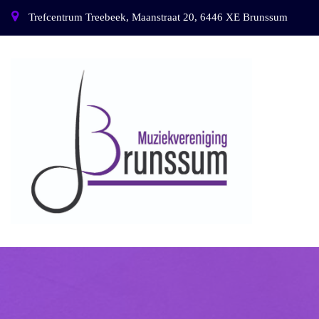
Trefcentrum Treebeek, Maanstraat 20, 6446 XE Brunssum