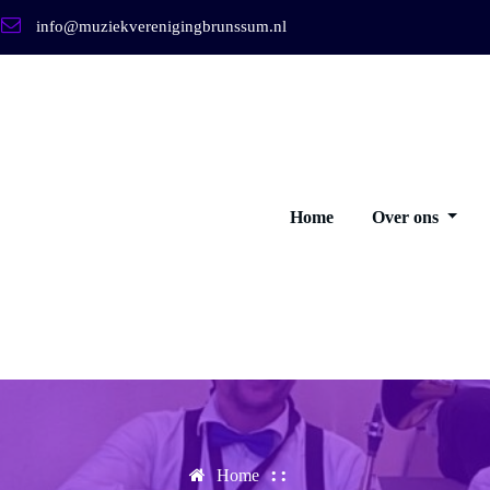
info@muziekverenigingbrunssum.nl
Home
Over ons
Home