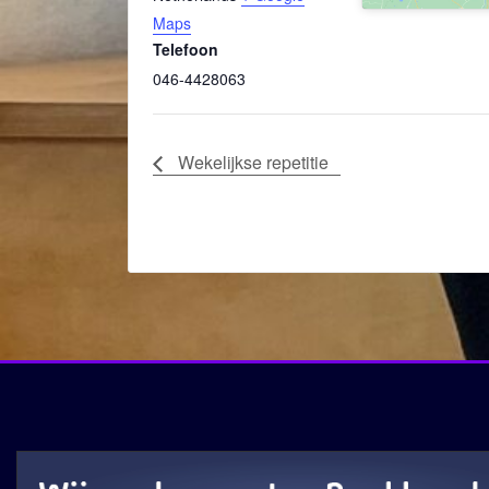
Maps
Telefoon
046-4428063
Wekelijkse repetitie