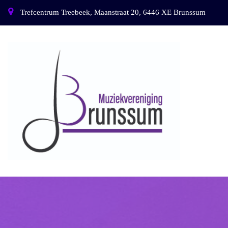
Trefcentrum Treebeek, Maanstraat 20, 6446 XE Brunssum