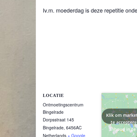
Iv.m. moederdag is deze repetitie ond
LOCATIE
Ontmoetingscentrum
Bingelrade
Klik om marke
Dorpsstraat 145
te accepter
Bingelrade
,
6456AC
inhoud in te
Netherlands
+ Google