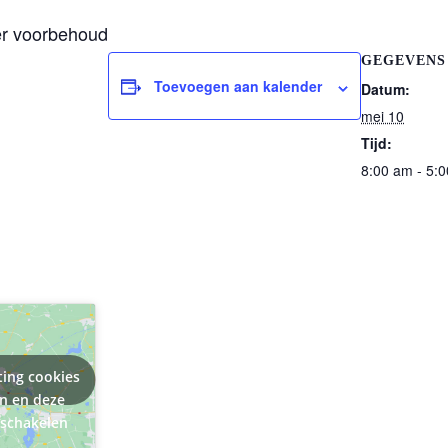
er voorbehoud
GEGEVENS
Toevoegen aan kalender
Datum:
mei 10
Tijd:
8:00 am - 5:
ting cookies
en en deze
 schakelen