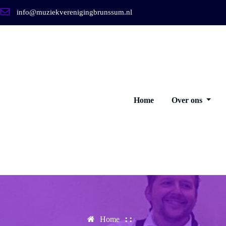
info@muziekverenigingbrunssum.nl
Home
Over ons
Home