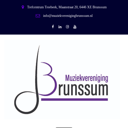
Trefcentrum Treebeek, Maanstraat 20, 6446 XE Brunssum
info@muziekverenigingbrunssum.nl