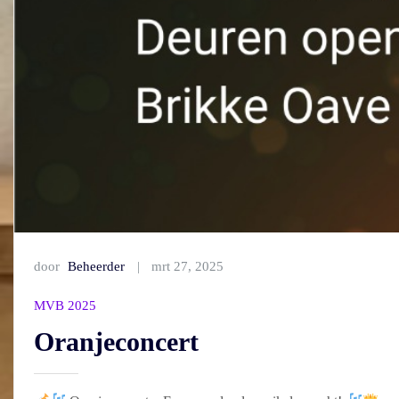
door
Beheerder
mrt 27, 2025
MVB 2025
Oranjeconcert