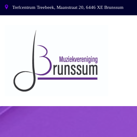
Trefcentrum Treebeek, Maanstraat 20, 6446 XE Brunssum