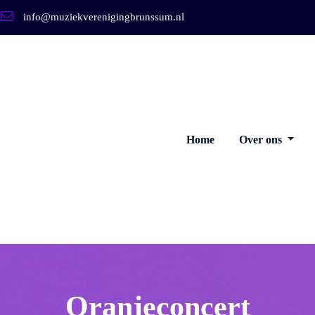
info@muziekverenigingbrunssum.nl
Home
Over ons
Oranjeconcert