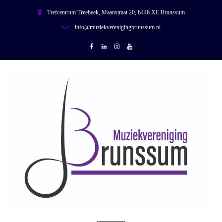
Trefcentrum Treebeek, Maanstraat 20, 6446 XE Brunssum
info@muziekverenigingbrunssum.nl